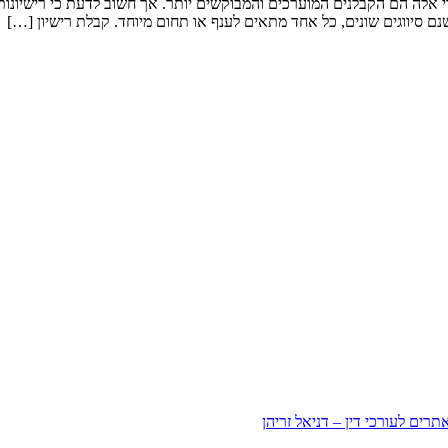
 אלה הם הקבלנים המוערכים והמבוקשים יותר. אך חשוב לדעת כי רישיונות 
שנם סיווגים שונים, כל אחד מתאים לענף או תחום מיוחד. קבלת רישיון […]
תרים לעורכי דין – דניאל זריהן