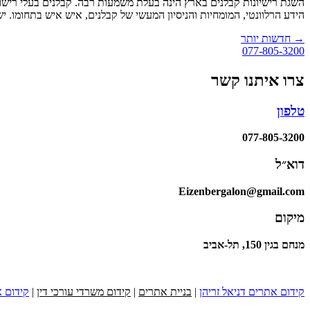
השגת רישיונות קבלנים בארץ הינה בעלת משמעות רבה. קבלנים בעלי רישוי
הידע הרלוונטי, המומחיות והניסיון המעשי של קבלנים, איש איש בתחומו. י
→
חדשות יותר
077-805-3200
צרו איתנו קשר
טלפון
077-805-3200
דוא״ל
Eizenbergalon@gmail.com
מיקום
מנחם בגין 150, תל-אביב
קידום אתרים דניאל זריהן
|
בניית אתרים
|
קידום משרדי עורכי דין
|
קידום א