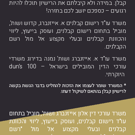
קבלן.
במידה ולא קיבלתם את הרישיון תוכלו להיות
רגועים – כספכם יושב לכם בחזרה!
משרד עו"ד רישום קבלנים א. אייזנברג, קדוש ושות',
מוביל בתחום רישום קבלנים, ועוסק בייעוץ, ליווי
והכוונת קבלנים ובעלי מקצוע אל מול רשם
הקבלנים.
משרד עו"ד א. אייזנברג ושות' נמנה בדירוג משרדי
עורכי הדין המובילים בישראל – dun's 100
היוקרתי.
* המשרד שומר לעצמו את הזכות להחליט בדבר הגשת בקשה
לרישיון קבלן בהתאם לשיקול דעתו.
משרד עורכי דין אלון אייזנברג ושות', מוביל בתחום
עו"ד רישום קבלנים,
ועוסק בייעוץ, ליווי והכוונת
קבלנים ובעלי מקצוע אל מול "רשם