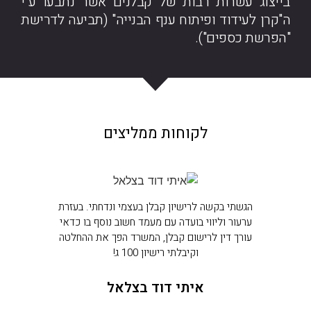
בייצוג עשרות רבות של קבלנים אשר נתבעו ע"י
ה"קרן לעידוד ופיתוח ענף הבנייה" (תביעה לדרישת
"הפרשת כספים").
לקוחות ממליצים
הגשתי בקשה לרישיון קבלן בעצמי ונדחתי. בעזרת
ערעור וליווי בועדה עם מעמד חשוב נוסף בו כדאי
עורך דין לרישום קבלן, המשרד הפך את ההחלטה
וקיבלתי רישיון 100 ג!
איתי דוד בצלאל