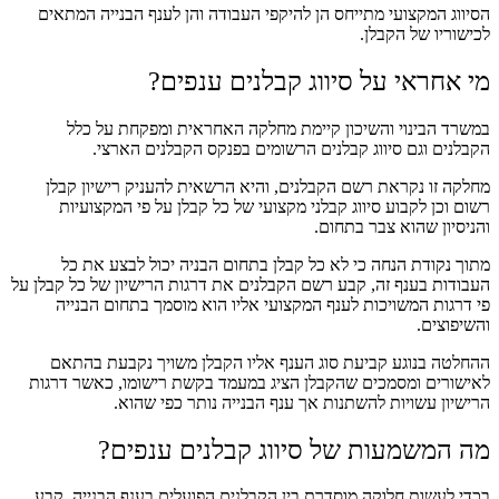
הסיווג המקצועי מתייחס הן להיקפי העבודה והן לענף הבנייה המתאים
לכישוריו של הקבלן.
מי אחראי על סיווג קבלנים ענפים?
במשרד הבינוי והשיכון קיימת מחלקה האחראית ומפקחת על כלל
הקבלנים וגם סיווג קבלנים הרשומים בפנקס הקבלנים הארצי.
מחלקה זו נקראת רשם הקבלנים, והיא הרשאית להעניק רישיון קבלן
רשום וכן לקבוע סיווג קבלני מקצועי של כל קבלן על פי המקצועיות
והניסיון שהוא צבר בתחום.
מתוך נקודת הנחה כי לא כל קבלן בתחום הבניה יכול לבצע את כל
העבודות בענף זה, קבע רשם הקבלנים את דרגות הרישיון של כל קבלן על
פי דרגות המשויכות לענף המקצועי אליו הוא מוסמך בתחום הבנייה
והשיפוצים.
ההחלטה בנוגע קביעת סוג הענף אליו הקבלן משויך נקבעת בהתאם
לאישורים ומסמכים שהקבלן הציג במעמד בקשת רישומו, כאשר דרגות
הרישיון עשויות להשתנות אך ענף הבנייה נותר כפי שהוא.
מה המשמעות של סיווג קבלנים ענפים?
בכדי לעשות חלוקה מוסדרת בין הקבלנים הפועלים בענף הבנייה, קבע