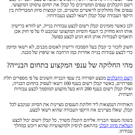
רשם הקבלנים ענפים המשייכים כל קבלן את תחום עיסוקו המקצועי.
ענפים אלו מחולקים לראשיים ומשניים, וכן קבוצות סיווג המבדילות בין
היקפי העבודה שכל קבלן רשאי לבצע בעבודותיו.
לכן כאשר מזמינים קבלן רשום לבצע עבודות בנייה, יש לוודא ברישיון
אותו הוא מחזיק כי הענף והסיווג המקצועי שנקבע לו על פי חוק אכן
תואמים לעבודות אותן הוא הגיע לבצע בפועל.
חשוב לזכור כי קבלן בעל הסמכה ורישיון לאטום מבנים, לא רשאי ומיומן
כדי לבצע עבודות בנייה אחרות כמו הרחבה או שיפוץ של מבנה.
מהי החלוקה של ענפי המקצוע בתחום הבנייה?
רשם הקבלנים
מבצע הפרדה בין ענפי הבנייה השונים על פי מספרים תלת
ספרתיים, כאשר קבלן רשום בענף 100 רשאי לעסוק בתחום הבנייה,
ואילו קבלן רשום בענף 200 הוא בעל מקצוע המוסמך לבצע עבודות
תשתית.
האותיות הנמצאות ליד חלוקת הענפים מציינות את הסיווג שנקבע לכל
קבלן, שאלו מציינים את היקפי העבודה שהוא רשאי לבצע.
בשונה מענפי הבנייה אליהם הקבלן משויך, כל קבלן רשום יכול לבצע
העלאת סיווג קבלני
בהתאם לניסיון ולמקצועיות שהוא רוכש במהלך
עבודתו.