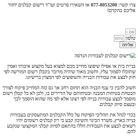
צרו קשר:
077-8053200
או השאירו פרטים ועו"ד רישום קבלנים יחזור
אליכם בהקדם!
טלפון
שליחה
בניית בית או אפילו שיפוצו מחייב מכם למצוא בעל מקצוע איכותי ואמין
שתוכלו לסמוך עליו, וחשוב מאוד שיהיה מדובר בקבלן רשום המורשה לפי
חוק לבצע את עבודות הבנייה והשיפוצים לפי המצוין ברישיונו.
חשוב להבין כי ענף הבניה הוא תחום רחב אך גם כזה המחייב פיקוח לצורך
הבטחת בטיחות המבנה ובטיחותם של הדיירים בו, ולכן לא כל קבלן רשום
מוסמך לבצע עבודות בנייה לפי רצונו אלא לפי מה שהוא הוסמך לכך
ובעצם
סיווג קבלנים
.
בכדי לנהל את תהליכי הפיקוח על כלל הקבלנים המתעסקים בעבודות
בנייה בארץ, משרד הבינוי והשיכון קבע כי רק קבלנים רשומים יהיו
רשאים לבצע את העבודות הללו בהתאם לסיווג קבלני המקצועי שנקבע
להם.