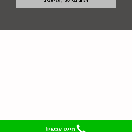
מנחם בגין 150, תל-אביב
חייגו עכשיו!