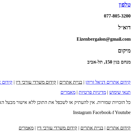
טלפון
077-805-3200
דוא״ל
Eizenbergalon@gmail.com
מיקום
מנחם בגין 150, תל-אביב
קידום אתרים דניאל זריהן
|
בניית אתרים
|
קידום משרדי עורכי דין
|
קידום א
תנאי שימוש
|
מדיניות פרטיות
|
מאמרים
כל הזכויות שמורות. אין להעתיק או לשכפל את התוכן ללא אישור מבעל הא
Instagram
Facebook-f
Youtube
קידום אתרים
|
בניית אתרים
|
קידום משרדי עורכי דין
|
מאמרים