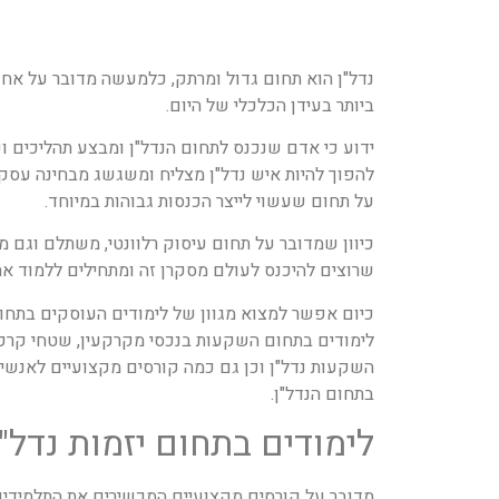
נדל"ן הוא תחום גדול ומרתק, כלמעשה מדובר על אח
ביותר בעידן הכלכלי של היום.
ידוע כי אדם שנכנס לתחום הנדל"ן ומבצע תהליכים וע
להפוך להיות איש נדל"ן מצליח ומשגשג מבחינה עסקי
על תחום שעשוי לייצר הכנסות גבוהות במיוחד.
כיוון שמדובר על תחום עיסוק רלוונטי, משתלם וגם 
שרוצים להיכנס לעולם מסקרן זה ומתחילים ללמוד את ר
כיום אפשר למצוא מגוון של לימודים העוסקים בתחום 
לימודים בתחום השקעות בנכסי מקרקעין, שטחי קרקעו
השקעות נדל"ן וכן גם כמה קורסים מקצועיים לאנשי
בתחום הנדל"ן.
לימודים בתחום יזמות נדל"ן
מדובר על קורסים מקצועיים המכשירים את התלמידים